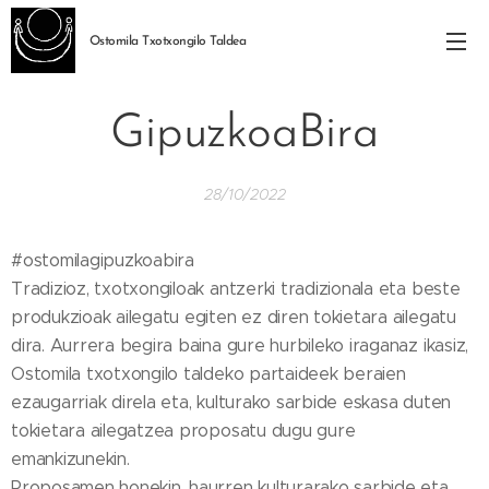
Ostomila Txotxongilo Taldea
GipuzkoaBira
28/10/2022
#ostomilagipuzkoabira
Tradizioz, txotxongiloak antzerki tradizionala eta beste
produkzioak ailegatu egiten ez diren tokietara ailegatu
dira. Aurrera begira baina gure hurbileko iraganaz ikasiz,
Ostomila txotxongilo taldeko partaideek beraien
ezaugarriak direla eta, kulturako sarbide eskasa duten
tokietara ailegatzea proposatu dugu gure
emankizunekin.
Proposamen honekin, haurren kulturarako sarbide eta