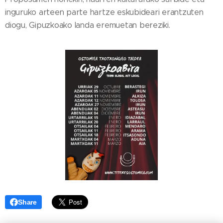
inguruko arteen parte hartze eskubideari erantzuten
diogu, Gipuzkoako landa eremuetan bereziki.
Share