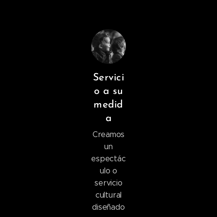
Servici
o a su
medid
a
Creamos
un
espectác
ulo o
servicio
cultural
diseñado