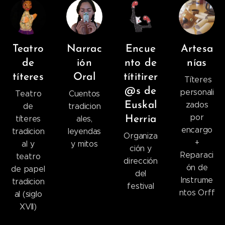
Teatro
Narrac
Encue
Artesa
de
ión
nto de
nías
títeres
Oral
títitirer
Títeres
@s de
personali
Teatro
Cuentos
Euskal
zados
de
tradicion
por
títeres
ales,
Herria
encargo
tradicion
leyendas
Organiza
+
al y
y mitos
ción y
Reparaci
teatro
dirección
ón de
de papel
del
Instrume
tradicion
festival
ntos Orff
al (siglo
XVII)