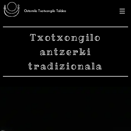
Ostomila Txotxongilo Taldea
Txotxongilo
antzerki
tradizionala