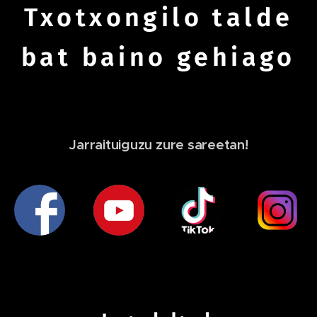
Txotxongilo talde
bat baino gehiago
Jarraituiguzu zure sareetan!