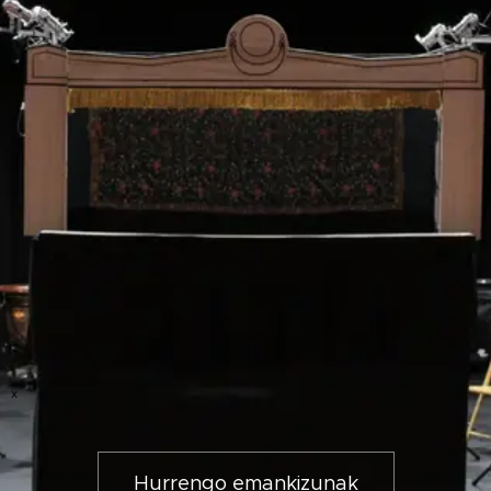
x
Hurrengo emankizunak