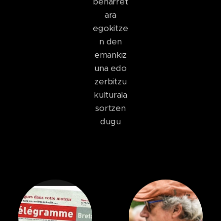
beharret
ara
egokitze
n den
emankiz
una edo
zerbitzu
kulturala
sortzen
dugu