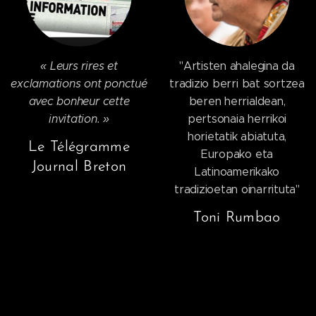
« Leurs rires et
"Artisten ahalegina da
exclamations ont ponctué
tradizio berri bat sortzea
avec bonheur cette
beren herrialdean,
invitation. »
pertsonaia herrikoi
horietatik abiatuta,
Le Télégramme
Europako eta
Journal Breton
Latinoamerikako
tradizioetan oinarrituta"
Toni Rumbao