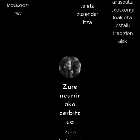
artisautz
tradizion
ta eta
txotxongi
ala
zuzendar
loak eta
itza
jostailu
tradizion
alak
Zure
neurrir
ako
zerbitz
ua
Zure