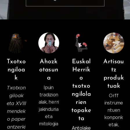
Txotxo
Ahozk
Euskal
Artisau
ngiloa
otasun
Herrik
tz
k
a
o
produk
txotxo
tuak
Txotxon
Ipuin
ngilola
tradizion
giloak
Orff
alak, herri
rien
eta XVIII
instrume
jakinduria
topake
ntuen
mendek
eta
konponk
ta
o paper
mitologia
etak,
antzerki
Antolake