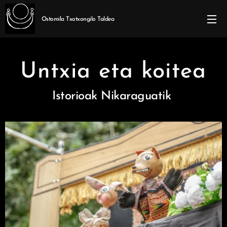
Ostomila Txotxongilo Taldea
Untxia eta koitea
Istorioak Nikaraguatik