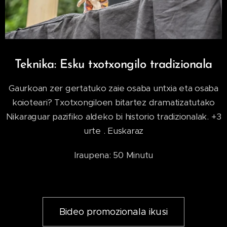
Teknika: Esku txotxongilo tradizionala
Gaurkoan zer gertatuko zaie osaba untxia eta osaba
koioteari? Txotxongiloen bitartez dramatizatutako
Nikaraguar pazifiko aldeko bi historio tradizionalak. +3
urte . Euskaraz
Iraupena: 50 Minutu
Bideo promozionala ikusi