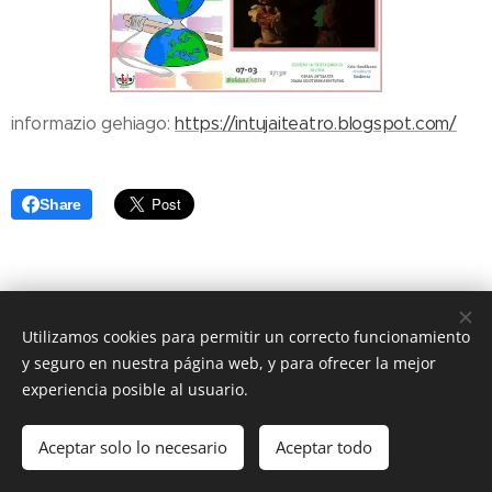
informazio gehiago:
https://intujaiteatro.blogspot.com/
Share
Utilizamos cookies para permitir un correcto funcionamiento
Ostomila Txotxongilo taldea
y seguro en nuestra página web, y para ofrecer la mejor
titeresostomila@gmail.com
Cookies
experiencia posible al usuario.
Idiomas
Aceptar solo lo necesario
Aceptar todo
Español
Euskara